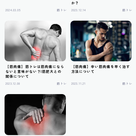
か？
筋トレ
2024.03.05
筋トレ
2023.12.14
筋トレ
有酸素運動
サプリメント
【筋肉痛】筋トレは筋肉痛になら
【筋肉痛】辛い筋肉痛を早く治す
ないと意味がない？|筋肥大との
方法について
関係について
2023.12.08
筋トレ
2023.11.21
筋トレ