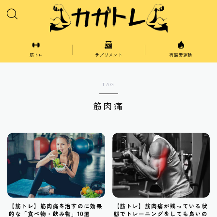
筋トレ
サプリメント
有酸素運動
胸
TAG
肩
筋肉痛
腕
脚
腹
背中
【筋トレ】筋肉痛を治すのに効果
【筋トレ】筋肉痛が残っている状
的な「食べ物・飲み物」10選
態でトレーニングをしても良いの