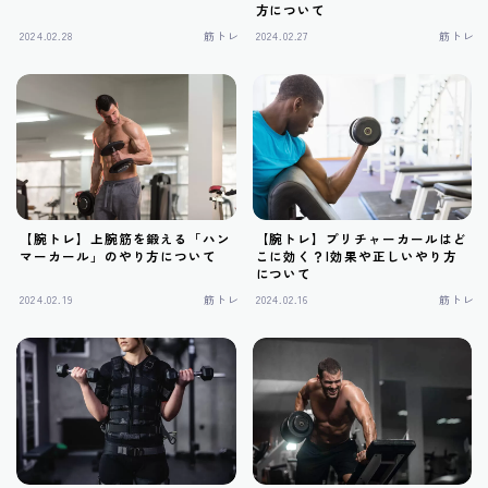
方について
筋トレ
2024.02.28
筋トレ
2024.02.27
筋トレ
有酸素運動
サプリメント
【腕トレ】上腕筋を鍛える「ハン
【腕トレ】プリチャーカールはど
マーカール」のやり方について
こに効く？|効果や正しいやり方
について
2024.02.19
筋トレ
2024.02.16
筋トレ