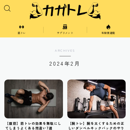
筋トレ
サプリメント
有酸素運動
胸
ARCHIVES
肩
2024年2月
腕
脚
腹
背中
【腹筋】筋トレの効果を無駄にし
【腕トレ】腕を太くするための正
てしまうよくある間違い7選
しいダンベルキックバックのやり