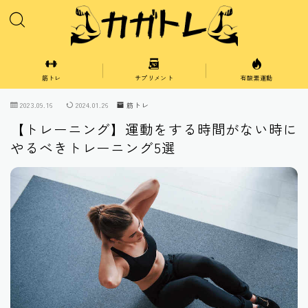
筋トレ
サプリメント
有酸素運動
胸
2023.09.16
2024.01.26
筋トレ
【トレーニング】運動をする時間がない時に
肩
やるべきトレーニング5選
腕
脚
腹
背中