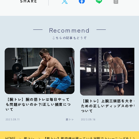
SHARE
Recommend
こちらの記事もどうぞ
【腕トレ】腕の筋トレは毎日やって
【腕トレ】上腕三頭筋を大きく
も問題がないのか？|正しい頻度につ
ための正しいディップスのやり
いて
ついて
2023.09.11
筋トレ
2023.09.16
HOME
筋トレ
【筋トレ】筋肉痛が残っている状態でトレーニングをして
＞
＞