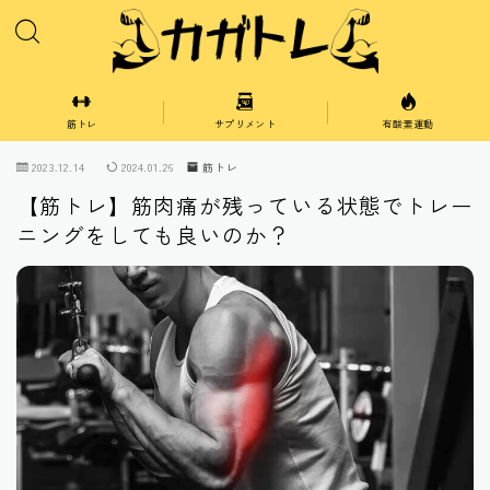
筋トレ
サプリメント
有酸素運動
胸
2023.12.14
2024.01.26
筋トレ
【筋トレ】筋肉痛が残っている状態でトレー
肩
ニングをしても良いのか？
腕
脚
腹
背中